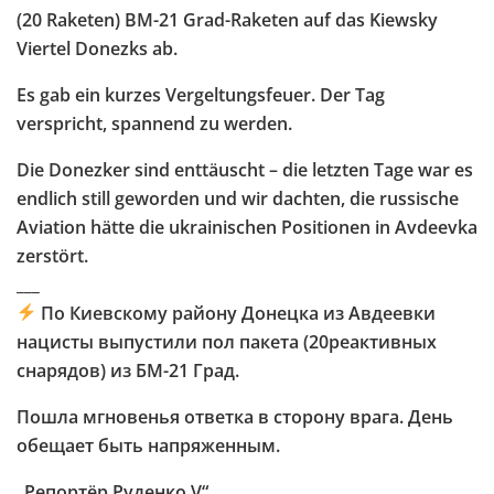
(20 Raketen) BM-21 Grad-Raketen auf das Kiewsky
Viertel Donezks ab.
Es gab ein kurzes Vergeltungsfeuer. Der Tag
verspricht, spannend zu werden.
Die Donezker sind enttäuscht – die letzten Tage war es
endlich still geworden und wir dachten, die russische
Aviation hätte die ukrainischen Positionen in Avdeevka
zerstört.
___
По Киевскому району Донецка из Авдеевки
нацисты выпустили пол пакета (20реактивных
снарядов) из БМ-21 Град.
Пошла мгновенья ответка в сторону врага. День
обещает быть напряженным.
„Репортёр Руденко V“