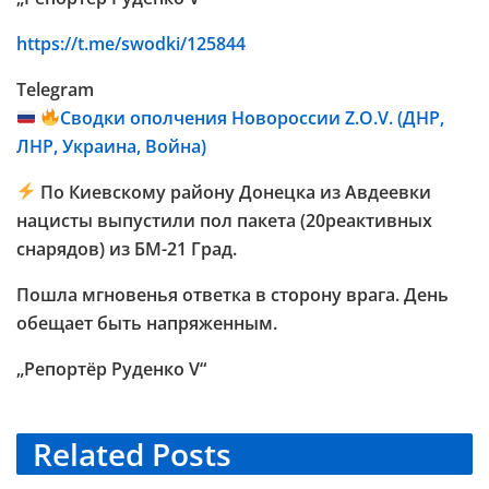
https://t.me/swodki/125844
Telegram
Сводки ополчения Новороссии Z.O.V. (ДНР,
ЛНР, Украина, Война)
По Киевскому району Донецка из Авдеевки
нацисты выпустили пол пакета (20реактивных
снарядов) из БМ-21 Град.
Пошла мгновенья ответка в сторону врага. День
обещает быть напряженным.
„Репортёр Руденко V“
Related
Posts
TELEGRAM KANAL @NEUESAUSRUSSLAND