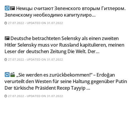
🖼 Немцы считают Зеленского вторым Гитлером.
Зеленскому необходимо капитулиро…
27.07.2022 - UPDATED ON 31.07.2022
TELEGRAM KANAL @NEUESAUSRUSSLAND
🖼 Deutsche betrachteten Selensky als einen zweiten
Hitler Selensky muss vor Russland kapitulieren, meinen
Leser der deutschen Zeitung Die Welt. Der…
27.07.2022 - UPDATED ON 31.07.2022
TELEGRAM KANAL @NEUESAUSRUSSLAND
„Sie werden es zurückbekommen!“ – Erdoğan
verurteilt den Westen für seine Haltung gegenüber Putin
Der türkische Präsident Recep Tayyip …
27.07.2022 - UPDATED ON 31.07.2022