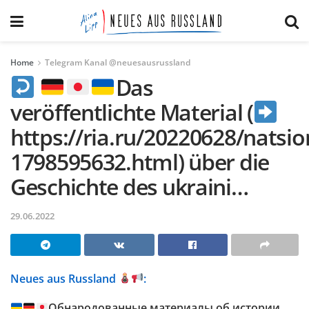
Home
Telegram Kanal @neuesausrussland
Das
veröffentlichte Material (
https://ria.ru/20220628/natsio
1798595632.html) über die
Geschichte des ukraini…
29.06.2022
Neues aus Russland
:
Обнародованные материалы об истории