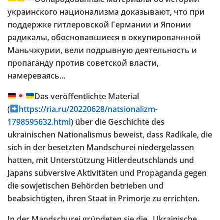
украинского национализма доказывают, что при
поддержке гитлеровской Германии и Японии
радикалы, обосновавшиеся в оккупированнной
Маньчжурии, вели подрывную деятельность и
пропаганду против советской власти,
намереваясь…
Das veröffentlichte Material
(
https://ria.ru/20220628/natsionalizm-
1798595632.html
) über die Geschichte des
ukrainischen Nationalismus beweist, dass Radikale, die
sich in der besetzten Mandschurei niedergelassen
hatten, mit Unterstützung Hitlerdeutschlands und
Japans subversive Aktivitäten und Propaganda gegen
die sowjetischen Behörden betrieben und
beabsichtigten, ihren Staat in Primorje zu errichten.
In der Mandschurei gründeten sie die „Ukrainische