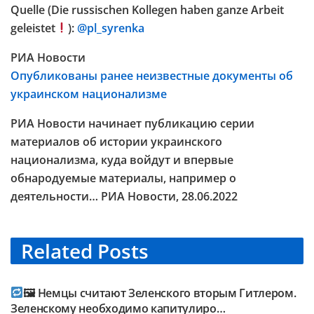
Quelle (Die russischen Kollegen haben ganze Arbeit
geleistet
):
@pl_syrenka
РИА Новости
Опубликованы ранее неизвестные документы об
украинском национализме
РИА Новости начинает публикацию серии
материалов об истории украинского
национализма, куда войдут и впервые
обнародуемые материалы, например о
деятельности… РИА Новости, 28.06.2022
Related
Posts
TELEGRAM KANAL @NEUESAUSRUSSLAND
🖼 Немцы считают Зеленского вторым Гитлером.
Зеленскому необходимо капитулиро…