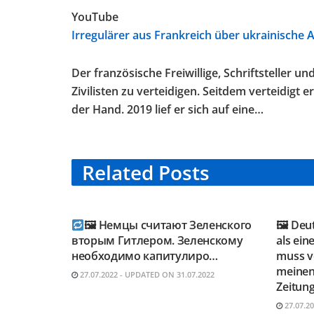
YouTube
Irregulärer aus Frankreich über ukrainische 
Der französische Freiwillige, Schriftsteller 
Zivilisten zu verteidigen. Seitdem verteidigt
der Hand. 2019 lief er sich auf eine…
Related
Posts
TELEGRAM KANAL
TELE
@NEUESAUSRUSSLAND
@NEU
🖼 Немцы считают Зеленского
🖼 Deu
вторым Гитлером. Зеленскому
als ein
необходимо капитулиро…
muss vo
meinen
27.07.2022 - UPDATED ON 31.07.2022
Zeitung
27.07.2