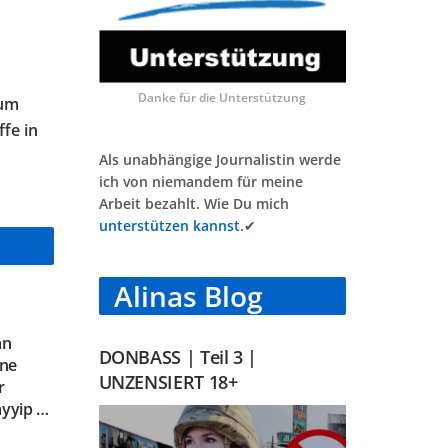
Danke für die Unterstützung
 um
ffe in
Als unabhängige Journalistin werde
ich von niemandem für meine
Arbeit bezahlt. Wie Du mich
unterstützen kannst.
✔
Alinas Blog
an
DONBASS | Teil 3 |
ine
UNZENSIERT 18+
r
ayyip …