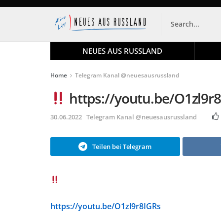
NEUES AUS RUSSLAND
Home
Telegram Kanal @neuesausrussland
https://youtu.be/O1zl9r
30.06.2022
Telegram Kanal @neuesausrussland
Teilen bei Telegram
https://youtu.be/O1zl9r8IGRs