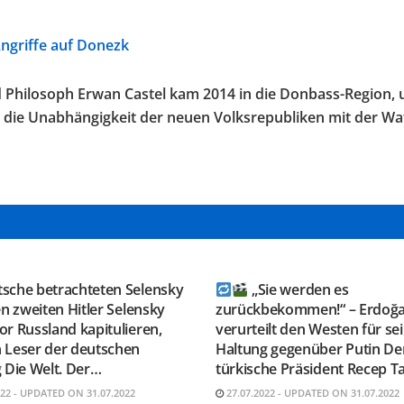
Angriffe auf Donezk
und Philosoph Erwan Castel kam 2014 in die Donbass-Region,
 er die Unabhängigkeit der neuen Volksrepubliken mit der Wa
GRAM KANAL
TELEGRAM KANAL
ESAUSRUSSLAND
@NEUESAUSRUSSLAND
tsche betrachteten Selensky
„Sie werden es
en zweiten Hitler Selensky
zurückbekommen!“ – Erdoğ
r Russland kapitulieren,
verurteilt den Westen für se
 Leser der deutschen
Haltung gegenüber Putin De
 Die Welt. Der…
türkische Präsident Recep T
022 - UPDATED ON 31.07.2022
27.07.2022 - UPDATED ON 31.07.2022