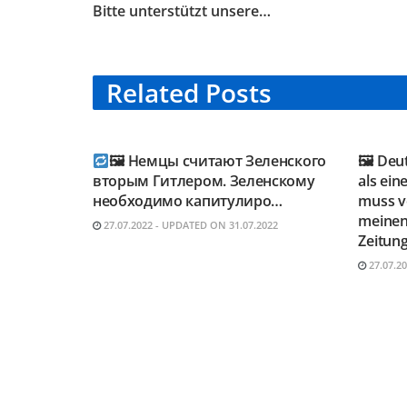
Bitte unterstützt unsere…
Related
Posts
TELEGRAM KANAL
TELE
@NEUESAUSRUSSLAND
@NEU
🖼 Немцы считают Зеленского
🖼 Deu
вторым Гитлером. Зеленскому
als ein
необходимо капитулиро…
muss vo
meinen
27.07.2022 - UPDATED ON 31.07.2022
Zeitung
27.07.2