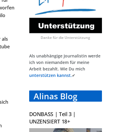
 für
rworfen
ilo
Danke für die Unterstützung
 als
utube
Als unabhängige Journalistin werde
ich von niemandem für meine
Arbeit bezahlt. Wie Du mich
unterstützen kannst.
✔
Alinas Blog
sich
DONBASS | Teil 3 |
UNZENSIERT 18+
n