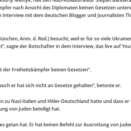
Andriy Melnyk, hält den Nazi-Kollaborateur Stepan Bandera
ämpfer nach Ansicht des Diplomaten keinen Gesetzen unte
m Interview mit dem deutschen Blogger und Journalisten Th
ünchen, Anm. d. Red.) besucht, weil er für so viele Ukrainer
“, sagte der Botschafter in dem Interview, das live auf Yo
t der Freiheitskämpfer keinen Gesetzen“.
uch er hat sich nicht an Gesetze gehalten“, betonte er.
 zu Nazi-Italien und Hitler-Deutschland hatte und dass er 
ng von Juden beteiligt hat.
ies getan hat. Er hat keinen Befehl zur Ausrottung von Jude