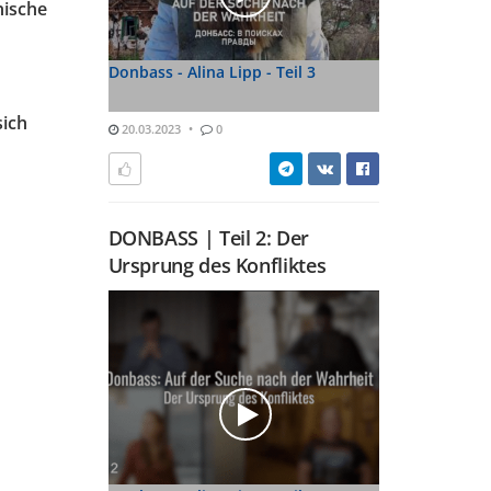
nische
Donbass - Alina Lipp - Teil 3
sich
20.03.2023
0
DONBASS | Teil 2: Der
Ursprung des Konfliktes