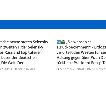
GRAM KANAL
TELEGRAM KANAL
ESAUSRUSSLAND
@NEUESAUSRUSSLAND
tsche betrachteten Selensky
„Sie werden es
en zweiten Hitler Selensky
zurückbekommen!“ – Erdoğ
r Russland kapitulieren,
verurteilt den Westen für se
 Leser der deutschen
Haltung gegenüber Putin De
 Die Welt. Der…
türkische Präsident Recep T
022 - UPDATED ON 31.07.2022
27.07.2022 - UPDATED ON 31.07.2022