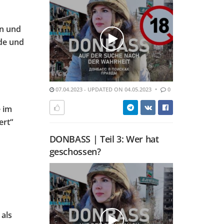
en und
rde und
07.04.2023 - UPDATED ON 04.05.2023
0
 im
ert“
DONBASS | Teil 3: Wer hat
geschossen?
 als