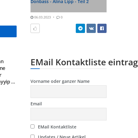
Donbass - Alina Lipp - Teil 2
06.03.2023
0
EMail Kontaktliste eintra
an
ine
r
Vorname oder ganzer Name
ayyip …
Email
EMail Kontaktliste
Updates / Neue Artikel