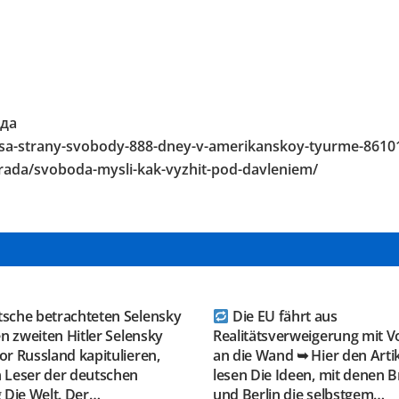
да
itsa-strany-svobody-888-dney-v-amerikanskoy-tyurme-8610
erada/svoboda-mysli-kak-vyzhit-pod-davleniem/
GRAM KANAL
TELEGRAM KANAL
ESAUSRUSSLAND
@NEUESAUSRUSSLAND
tsche betrachteten Selensky
Die EU fährt aus
en zweiten Hitler Selensky
Realitätsverweigerung mit V
r Russland kapitulieren,
an die Wand ➥ Hier den Arti
 Leser der deutschen
lesen Die Ideen, mit denen B
 Die Welt. Der…
und Berlin die selbstgem…