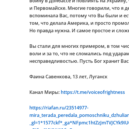
войну в Донбассе и повлиять на Украину,
и Первомайске. Многие говорили, что я де
вспоминала Вас, потому что Вы были и ес
том, что делала Америка, и просто промо
Но правда нужна. И самое простое и слож
Вы стали для многих примером, в том числ
воли и за то, что не сломались под удара
несправедливостью. Пусть Бог хранит Вас
Фаина Савенкова, 13 лет, Луганск
Канал Миры:
https://t.me/voiceofrightness
https://riafan.ru/23514977-
mira_terada_peredala_pomoschniku_dzhuliana
_gl=1*1577ckf*_ga*NFpmc1htZzJmTVJCYk