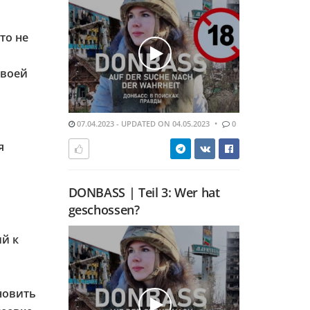
то не
своей
07.04.2023 - UPDATED ON 04.05.2023
0
я
DONBASS | Teil 3: Wer hat
geschossen?
ий к
новить