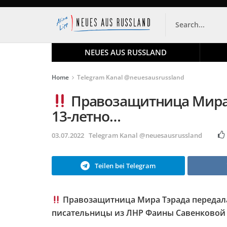
NEUES AUS RUSSLAND
Home
Telegram Kanal @neuesausrussland
Правозащитница Мира 
13-летно…
03.07.2022
Telegram Kanal @neuesausrussland
Teilen bei Telegram
Правозащитница Мира Тэрада передал
писательницы из ЛНР Фаины Савенковой