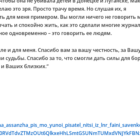
 чтобы она не убивала детей в Донецке и Луганске, Ма
лаю это зря. Просто трачу время. Но слушая их, я
ть для меня примером. Вы могли ничего не говорить 
лчать и спокойно жить, как это сделали многие журна
ное одновременно – это говорить ее людям.
е и для меня. Спасибо вам за вашу честность, за Ваш
ми судьбы. Спасибо за то, что смогли дать силы для бо
 и Ваших близких.“
_assanzha_pis_mo_yunoi_pisatel_nitsi_iz_lnr_faini_savenk
9IU0RVdTdvZTMzOUt6QlkxeHhLSmtGSUNmTUMxdVNJYkFBN