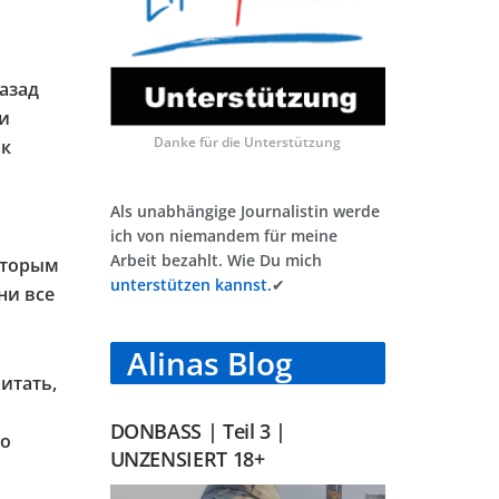
азад
ти
Danke für die Unterstützung
ак
Als unabhängige Journalistin werde
ich von niemandem für meine
Arbeit bezahlt. Wie Du mich
которым
unterstützen kannst.
✔
ни все
Alinas Blog
итать,
DONBASS | Teil 3 |
то
UNZENSIERT 18+