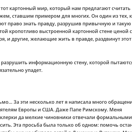
 тот картонный мир, который нам предлагают считать
жем, ставшим примером для многих. Он один из тех, к
еют право знать правду, разрушив привычную и такую
той кропотливо выстроенной картонной стене ценой 
ря, и другие, желающие жить в правде, раздвинут этот
у разрушить информационную стену, которой пытаютс
язательно упадет.
сьмо… За эти несколько лет я написала много обращен
еятелям Европы и США. Даже Папе Римскому. Меня
о клерки да мелкие чиновники отвечали формальными
сить. Эта просьба была только об одном: помочь оста