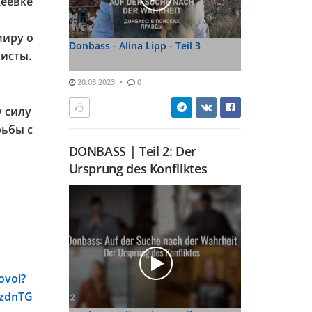
кеевке
миру о
Donbass - Alina Lipp - Teil 3
листы.
20.03.2023
0
у силу
рьбы с
DONBASS | Teil 2: Der
Ursprung des Konfliktes
ovoi?
zdnTG