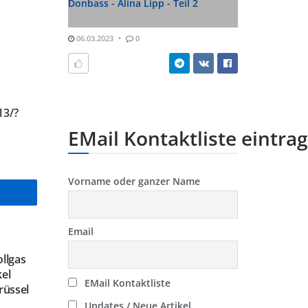
Donbass - Alina Lipp - Teil 2
06.03.2023
0
13/?
EMail Kontaktliste eintra
Vorname oder ganzer Name
Email
ollgas
kel
EMail Kontaktliste
rüssel
Updates / Neue Artikel