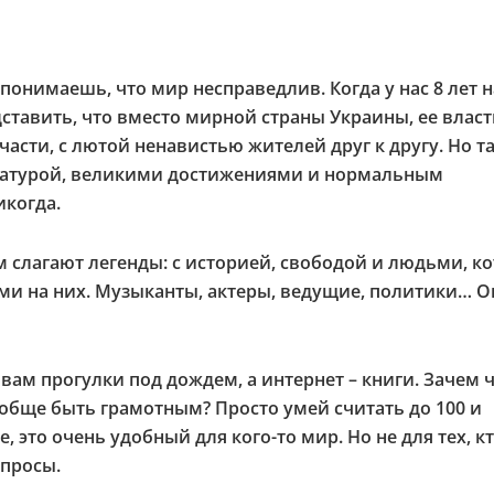
онимаешь, что мир несправедлив. Когда у нас 8 лет н
дставить, что вместо мирной страны Украины, ее влас
асти, с лютой ненавистью жителей друг к другу. Но т
тературой, великими достижениями и нормальным
икогда.
ром слагают легенды: с историей, свободой и людьми, 
и на них. Музыканты, актеры, ведущие, политики… О
вам прогулки под дождем, а интернет – книги. Зачем ч
бще быть грамотным? Просто умей считать до 100 и
е, это очень удобный для кого-то мир. Но не для тех, к
опросы.