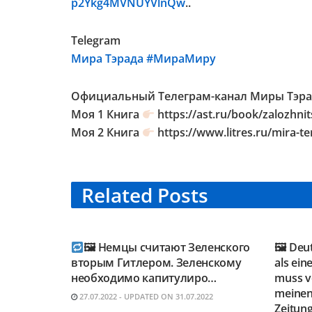
p2Ykg4MVNUYVlnQw
..
Telegram
Мира Тэрада #МираМиру
Официальный Телеграм-канал Миры Тэра
Моя 1 Книга
https://ast.ru/book/zalozhn
Моя 2 Книга
https://www.litres.ru/mira-t
Related
Posts
TELEGRAM KANAL
TELE
@NEUESAUSRUSSLAND
@NEU
🖼 Немцы считают Зеленского
🖼 Deu
вторым Гитлером. Зеленскому
als ein
необходимо капитулиро…
muss vo
meinen
27.07.2022 - UPDATED ON 31.07.2022
Zeitung