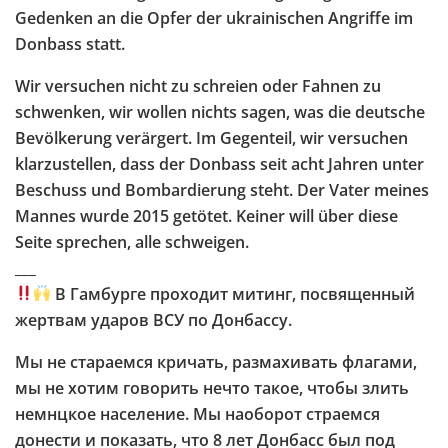
Gedenken an die Opfer der ukrainischen Angriffe im
Donbass statt.
Wir versuchen nicht zu schreien oder Fahnen zu
schwenken, wir wollen nichts sagen, was die deutsche
Bevölkerung verärgert. Im Gegenteil, wir versuchen
klarzustellen, dass der Donbass seit acht Jahren unter
Beschuss und Bombardierung steht. Der Vater meines
Mannes wurde 2015 getötet. Keiner will über diese
Seite sprechen, alle schweigen.
___
В Гамбурге проходит митинг, посвященный
жертвам ударов ВСУ по Донбассу.
Мы не стараемся кричать, размахивать флагами,
мы не хотим говорить нечто такое, чтобы злить
немнцкое население. Мы наоборот страемся
донести и показать, что 8 лет Донбасс был под