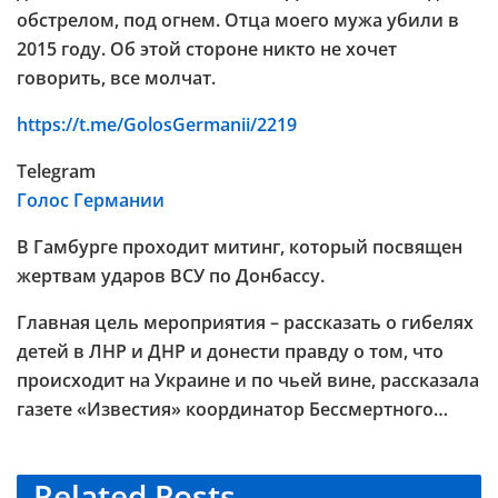
обстрелом, под огнем. Отца моего мужа убили в
2015 году. Об этой стороне никто не хочет
говорить, все молчат.
https://t.me/GolosGermanii/2219
Telegram
Голос Германии
В Гамбурге проходит митинг, который посвящен
жертвам ударов ВСУ по Донбассу.
Главная цель мероприятия – рассказать о гибелях
детей в ЛНР и ДНР и донести правду о том, что
происходит на Украине и по чьей вине, рассказала
газете «Известия» координатор Бессмертного…
Related
Posts