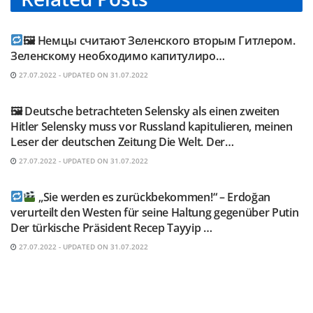
TELEGRAM KANAL @NEUESAUSRUSSLAND
🖼 Немцы считают Зеленского вторым Гитлером.
Зеленскому необходимо капитулиро…
27.07.2022 - UPDATED ON 31.07.2022
TELEGRAM KANAL @NEUESAUSRUSSLAND
🖼 Deutsche betrachteten Selensky als einen zweiten
Hitler Selensky muss vor Russland kapitulieren, meinen
Leser der deutschen Zeitung Die Welt. Der…
27.07.2022 - UPDATED ON 31.07.2022
TELEGRAM KANAL @NEUESAUSRUSSLAND
„Sie werden es zurückbekommen!“ – Erdoğan
verurteilt den Westen für seine Haltung gegenüber Putin
Der türkische Präsident Recep Tayyip …
27.07.2022 - UPDATED ON 31.07.2022