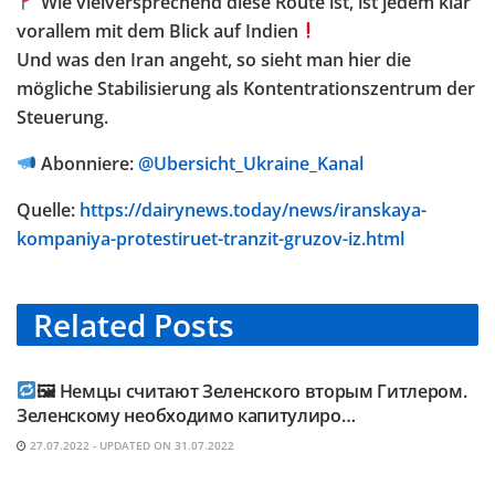
Wie vielversprechend diese Route ist, ist jedem klar
vorallem mit dem Blick auf Indien
Und was den Iran angeht, so sieht man hier die
mögliche Stabilisierung als Kontentrationszentrum der
Steuerung.
Abonniere:
@Ubersicht_Ukraine_Kanal
Quelle:
https://dairynews.today/news/iranskaya-
kompaniya-protestiruet-tranzit-gruzov-iz.html
Related
Posts
TELEGRAM KANAL @NEUESAUSRUSSLAND
🖼 Немцы считают Зеленского вторым Гитлером.
Зеленскому необходимо капитулиро…
27.07.2022 - UPDATED ON 31.07.2022
TELEGRAM KANAL @NEUESAUSRUSSLAND